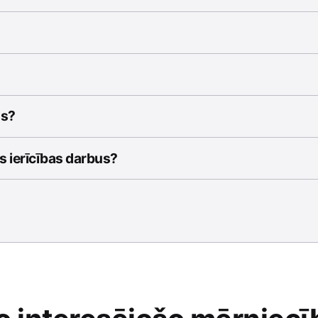
us?
s ierīcības darbus?