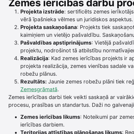
Zemes ierīcības darbu pr
Projekta izstrāde
: sertificēts zemes ierīkotā
vērā īpašnieka vēlmes un juridiskos aspektus.
Projekta saskaņošana
: Projekts tiek saskaņo
kaimiņiem un vietējo pašvaldību. Saskaņošanu 
Pašvaldības apstiprinājums
: Vietējā pašvald
projektu, nodrošinot tā atbilstību normatīvaji
Realizācija
: Kad zemes ierīcības projekts ir ap
projekta realizācija, zemes vienības sadale v
robežu plānus.
Rezultāts:
Jaunie zemes robežu plāni tiek reģ
Zemesgrāmatā
.
Zemes ierīcības darbi tiek veikti saskaņā ar vairā
procesu, prasības un standartus. Daži no galvenaj
Zemes ierīcības likums
: Noteikumi par zeme
ierīcības darbiem.
Teritorijas attīstības plānošanas likums
: Re