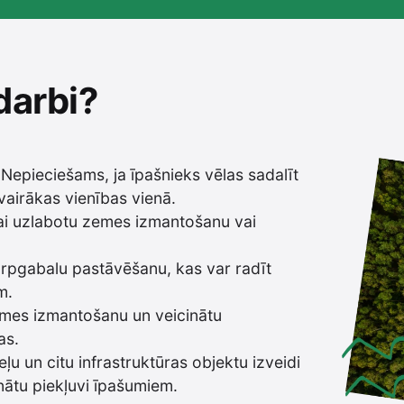
darbi?
 Nepieciešams, ja īpašnieks vēlas sadalīt
vairākas vienības vienā.
lai uzlabotu zemes izmantošanu vai
tarpgabalu pastāvēšanu, kas var radīt
m.
emes izmantošanu un veicinātu
as.
ceļu un citu infrastruktūras objektu izveidi
inātu piekļuvi īpašumiem.