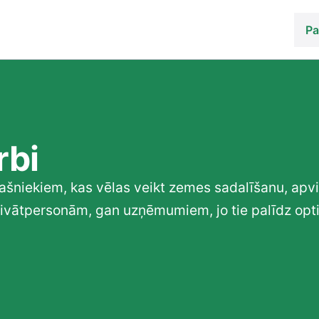
Pa
rbi
pašniekiem, kas vēlas veikt zemes sadalīšanu, apv
privātpersonām, gan uzņēmumiem, jo tie palīdz op