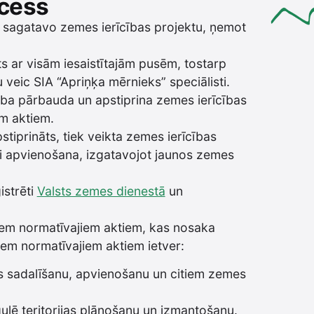
ocess
js sagatavo zemes ierīcības projektu, ņemot
ts ar visām iesaistītajām pusēm, tostarp
veic SIA “Apriņķa mērnieks” speciālisti.
ība pārbauda un apstiprina zemes ierīcības
em aktiem.
stiprināts, tiek veikta zemes ierīcības
ai apvienošana, izgatavojot jaunos zemes
istrēti
Valsts zemes dienestā
un
kiem normatīvajiem aktiem, kas nosaka
iem normatīvajiem aktiem ietver:
s sadalīšanu, apvienošanu un citiem zemes
gulē teritorijas plānošanu un izmantošanu.