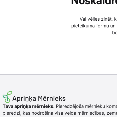
Noskaidr
Vai vēlies zināt,
pieteikuma formu un
be
Tava apriņķa mērnieks.
Pieredzējoša mērnieku koma
pieredzi, kas nodrošina visa veida mērniecības, zeme