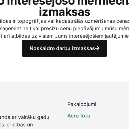
o interesējošo mērniecī
izmaksas
 kādas ir topogrāfijas vai kadastrālās uzmērīšanas cena
 saņemiet ne tikai precīzu cenu piedāvājumu mūsu mēr
t arī atbildes uz visiem Jums interesējošiem jautājumi
Noskaidro darbu izmaksas
Pakalpojumi
Aero foto
nda ar vairāku gadu
s ierīcības un