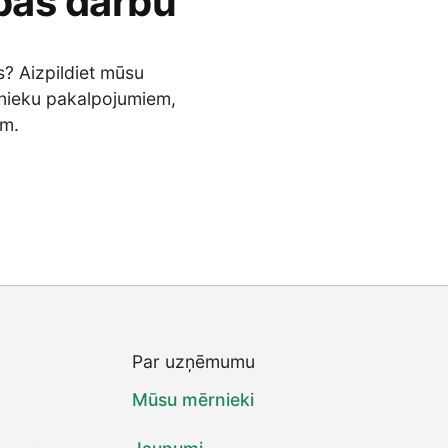
bas darbu
s? Aizpildiet mūsu
nieku pakalpojumiem,
em.
Par uzņēmumu
Mūsu mērnieki