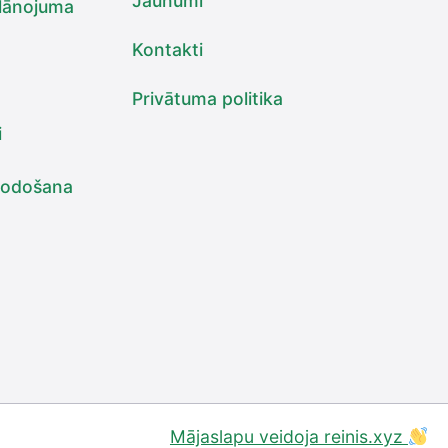
Jaunumi
plānojuma
Kontakti
Privātuma politika
i
 nodošana
Mājaslapu veidoja reinis.xyz