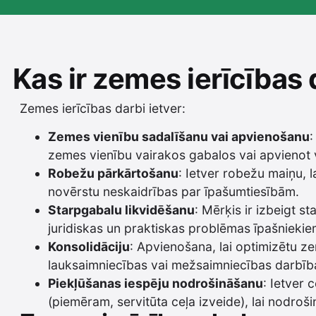
Kas ir zemes ierīcības 
Zemes ierīcības darbi ietver:
Zemes vienību sadalīšanu vai apvienošanu
:
zemes vienību vairakos gabalos vai apvienot 
Robežu pārkārtošanu
: Ietver robežu maiņu, 
novērstu neskaidrības par īpašumtiesībām.
Starpgabalu likvidēšanu
: Mērķis ir izbeigt s
juridiskas un praktiskas problēmas īpašniekie
Konsolidāciju
: Apvienošana, lai optimizētu z
lauksaimniecības vai mežsaimniecības darbīb
Piekļūšanas iespēju nodrošināšanu
: Ietver 
(piemēram, servitūta ceļa izveide), lai nodroš