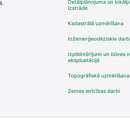
Detālplānojuma un lokāl
ā.
izstrāde
Kadastrālā uzmērīšana
Inženierģeodēziskie darb
Izpildmērījumi un būves
ekspluatācijā
Topogrāfiskā uzmērīšana
Zemes ierīcības darbi