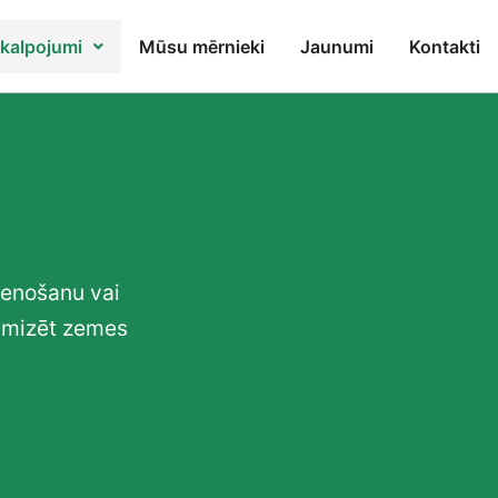
kalpojumi
Mūsu mērnieki
Jaunumi
Kontakti
ienošanu vai
timizēt zemes